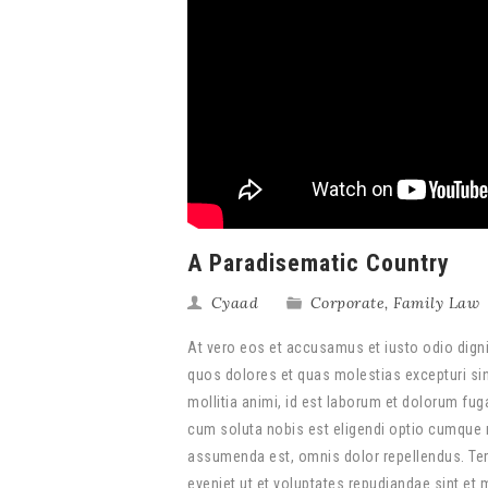
A Paradisematic Country
Cyaad
Corporate
,
Family Law
At vero eos et accusamus et iusto odio digni
quos dolores et quas molestias excepturi sint
mollitia animi, id est laborum et dolorum fug
cum soluta nobis est eligendi optio cumque 
assumenda est, omnis dolor repellendus. Tem
eveniet ut et voluptates repudiandae sint et