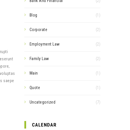
Bank And Financial
(2)
Blog
(1)
Corporate
(2)
Employment Law
(2)
rupti
Family Law
(2)
deserunt
mpore,
Main
(1)
 voluptas
us saepe
Quote
(1)
Uncategorized
(7)
CALENDAR