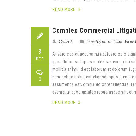
READ MORE
Complex Commercial Litigat
Cyaad
Employment Law
,
Fami
3
At vero eos et accusamus et iusto odio digni
DEC
quos dolores et quas molestias excepturi sint
mollitia animi, id est laborum et dolorum fug
cum soluta nobis est eligendi optio cumque 
0
assumenda est, omnis dolor repellendus. Tem
eveniet ut et voluptates repudiandae sint et
READ MORE