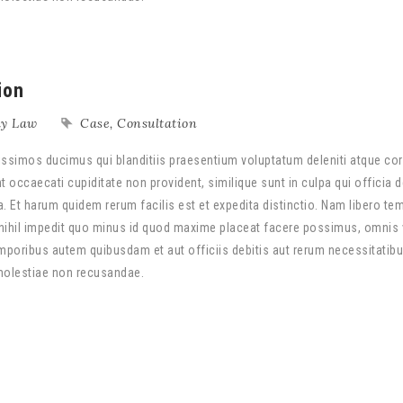
ion
ly Law
Case
,
Consultation
ssimos ducimus qui blanditiis praesentium voluptatum deleniti atque cor
 occaecati cupiditate non provident, similique sunt in culpa qui officia 
a. Et harum quidem rerum facilis est et expedita distinctio. Nam libero te
nihil impedit quo minus id quod maxime placeat facere possimus, omnis
poribus autem quibusdam et aut officiis debitis aut rerum necessitatib
 molestiae non recusandae.