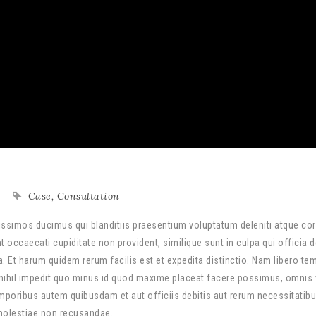
Case
,
Consultation
ssimos ducimus qui blanditiis praesentium voluptatum deleniti atque cor
 occaecati cupiditate non provident, similique sunt in culpa qui officia 
a. Et harum quidem rerum facilis est et expedita distinctio. Nam libero te
nihil impedit quo minus id quod maxime placeat facere possimus, omnis
poribus autem quibusdam et aut officiis debitis aut rerum necessitatib
 molestiae non recusandae.