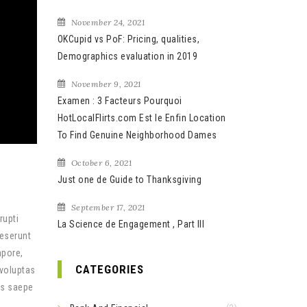
November 24, 2021
OKCupid vs PoF: Pricing, qualities,
Demographics evaluation in 2019
November 9, 2021
Examen : 3 Facteurs Pourquoi
HotLocalFlirts.com Est le Enfin Location
To Find Genuine Neighborhood Dames
October 6, 2021
Just one de Guide to Thanksgiving
September 17, 2021
rupti
La Science de Engagement , Part III
deserunt
mpore,
CATEGORIES
 voluptas
us saepe