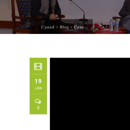
Cyaad
>
Blog
>
Case
19
JAN
0