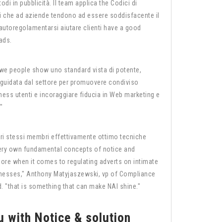
di in pubblicità. Il team applica the Codici di
i che ad aziende tendono ad essere soddisfacente il
autoregolamentarsi aiutare clienti have a good
ads.
e people show uno standard vista di potente,
uidata dal settore per promuovere condiviso
siness utenti e incoraggiare fiducia in Web marketing e
"
i stessi membri effettivamente ottimo tecniche
ery own fundamental concepts of notice and
ore when it comes to regulating adverts on intimate
illnesses," Anthony Matyjaszewski, vp of Compliance
. "that is something that can make NAI shine."
u with Notice & solution