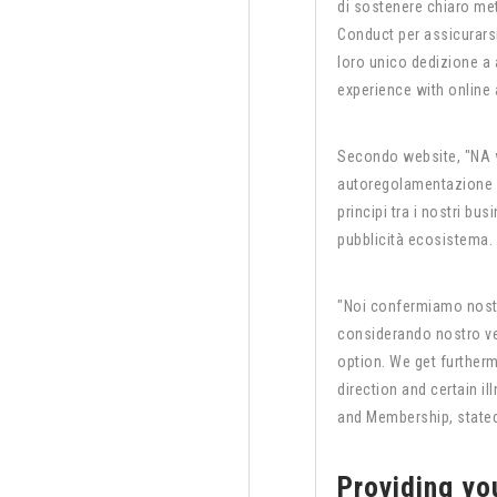
di sostenere chiaro meto
Conduct per assicurars
loro unico dedizione a 
experience with online 
Secondo website, "NA w
autoregolamentazione g
principi tra i nostri bu
pubblicità ecosistema. 
"Noi confermiamo nostr
considerando nostro v
option. We get furtherm
direction and certain 
and Membership, stated
Providing yo