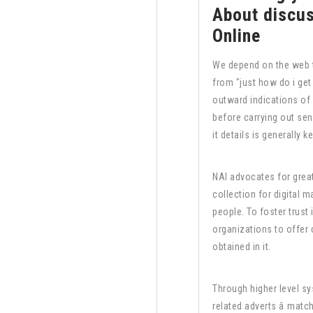
About discus
Online
We depend on the web t
from "just how do i get
outward indications of
before carrying out sens
it details is generally 
NAI advocates for grea
collection for digital m
people. To foster trust
organizations to offer
obtained in it.
Through higher level s
related adverts â mat