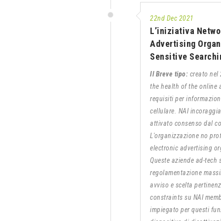
22nd Dec 2021
L’iniziativa Netw
Advertising Orga
Sensitive Searchi
Il Breve tipo:
creato nel 
the health of the onlin
requisiti per informazio
cellulare. NAI incoraggi
attivato consenso dal con
L'organizzazione no pro
electronic advertising o
Queste aziende ad-tech s
regolamentazione massim
avviso e scelta pertinen
constraints su NAI memb
impiegato per questi fun