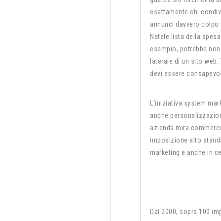
esattamente chi condivid
annunci davvero colpo t
Natale lista della spe
esempio, potrebbe non 
laterale di un sito web
devi essere consapevole
L'iniziativa system mar
anche personalizzazione
azienda mira commercia
imposizione alto standa
marketing e anche in cel
Dal 2000, sopra 100 i