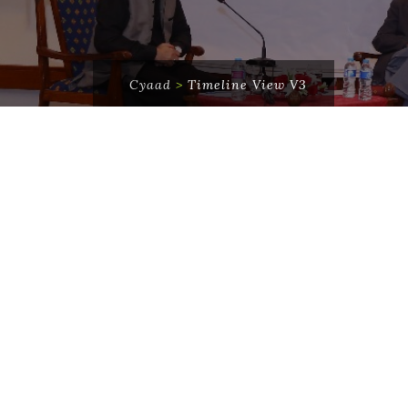
Cyaad
>
Timeline View V3