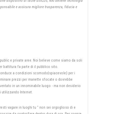
ione dispositivo di facile utilizzo, NAI detiene tecnologia
sponsabile e assicura migliore trasparenza, fiducia e
public e private aree. Noi believe come siamo da soli
 battitura fa parte di il pubblico sito.
onduce a condizioni scomodo|spiacevole} per i
aminare prezzi per manette sfocate o dovrebbe
ventato in un innominabile luogo - ma non desiderio
 utilizzando Internet.
tresti vagare in luoghi tu " non sei orgoglioso di e
arrossire da controllare dentro dura di ora. Per coppie