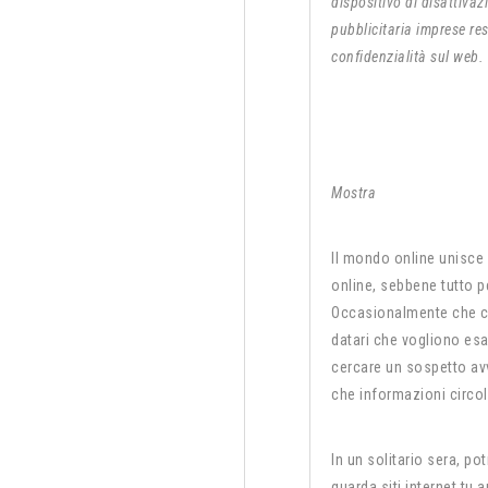
dispositivo di disattivaz
pubblicitaria imprese re
confidenzialità sul web.
Mostra
Il mondo online unisce 
online, sebbene tutto per
Occasionalmente che c
datari che vogliono es
cercare un sospetto av
che informazioni circoli
In un solitario sera, po
guarda siti internet tu 