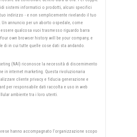
i sistemi informatici o prodotti, alcuni specifici
uo indirizzo - e non semplicemente rivelando il tuo
sa. Un annuncio per un aborto ospedale, come
essere qualcosa vuoi trasmesso riguardo barra
. Your own browser history will be your company, e
 di in cui tutte quelle cose dati sta andando.
keting (NAI) riconosce la necessità di discernimento
 in internet marketing. Questa rivoluzionaria
lizzare cliente privacy e fiducia generazione e
rd per responsabile dati raccolta e uso in web
lular ambiente tra i loro utenti.
mprese hanno accompagnato l'organizzazione scopo