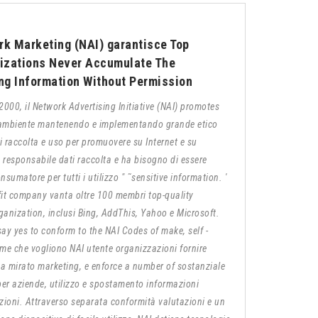
ork Marketing (NAI) garantisce Top
nizations Never Accumulate The
ng Information Without Permission
2000, il Network Advertising Initiative (NAI) promotes
e ambiente mantenendo e implementando grande etico
ni raccolta e uso per promuovere su Internet e su
a responsabile dati raccolta e ha bisogno di essere
sumatore per tutti i utilizzo " ˜sensitive information. '
fit company vanta oltre 100 membri top-quality
rganization, inclusi Bing, AddThis, Yahoo e Microsoft.
ay yes to conform to the NAI Codes of make, self -
e che vogliono NAI utente organizzazioni fornire
za mirato marketing, e enforce a number of sostanziale
er aziende, utilizzo e spostamento informazioni
zioni. Attraverso separata conformità valutazioni e un